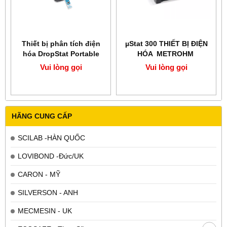
Thiết bị phân tích điện
µStat 300 THIẾT BỊ ĐIỆN
hóa DropStat Portable
HÓA METROHM
Electrochemical Reader
Bipotentiostat
Vui lòng gọi
Vui lòng gọi
HÃNG CUNG CẤP
SCILAB -HÀN QUỐC
LOVIBOND -Đức/UK
CARON - MỸ
SILVERSON - ANH
MECMESIN - UK