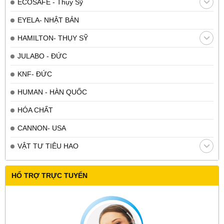
ECOSAFE - Thụy Sỹ
EYELA- NHẬT BẢN
HAMILTON- THỤY SỸ
JULABO - ĐỨC
KNF- ĐỨC
HUMAN - HÀN QUỐC
HÓA CHẤT
CANNON- USA
VẬT TƯ TIÊU HAO
HỔ TRỢ TRỰC TUYẾN