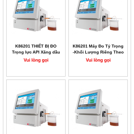
K86201 THIẾT BỊ ĐO
K86201 Máy Đo Tỷ Trọng
Trọng lực API Xăng dầu
-Khối Lượng Riêng Theo
theo tiêu chuẩn ASTM
ASTM D4052 KOEHLER
Vui lòng gọi
Vui lòng gọi
D4052