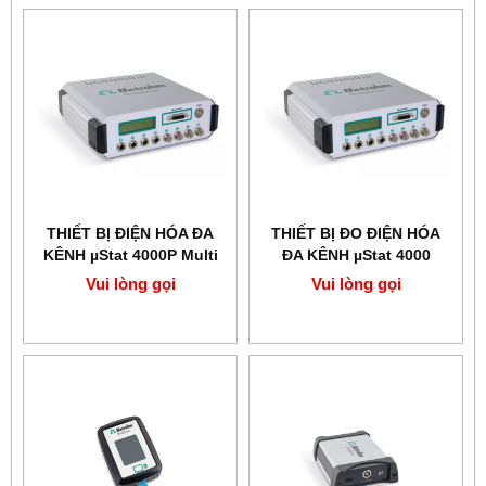
THIẾT BỊ ĐIỆN HÓA ĐA
THIẾT BỊ ĐO ĐIỆN HÓA
KÊNH µStat 4000P Multi
ĐA KÊNH µStat 4000
Potentiostat
Vui lòng gọi
Vui lòng gọi