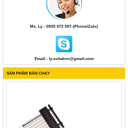
Ms. Ly - 0935 473 597-(Phone/Zalo)
Email - ly.scilabvn@gmail.com
SẢN PHẨM BÁN CHẠY