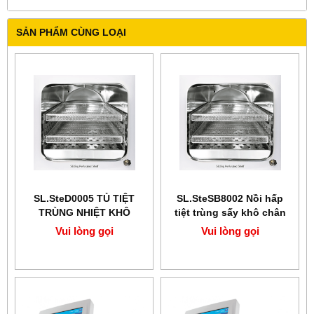
SẢN PHẨM CÙNG LOẠI
SL.SteD0005 TỦ TIỆT
SL.SteSB8002 Nồi hấp
TRÙNG NHIỆT KHÔ
tiệt trùng sấy khô chân
không
Vui lòng gọi
Vui lòng gọi