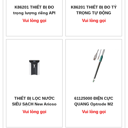
K86201 THIẾT BỊ ĐO
K86201 THIẾT BỊ ĐO TỶ
trọng lượng riêng API
TRỌNG TỰ ĐỘNG
trong hóa dầu -
KOEHLER -MỸ
Vui lòng gọi
Vui lòng gọi
KOEHLER
THIẾT BỊ LỌC NƯỚC
61125000 ĐIỆN CỰC
SIÊU SẠCH New Arioso
QUANG Optrode M2
Power I (Schloar-UV-PF)
METROHM
Vui lòng gọi
Vui lòng gọi