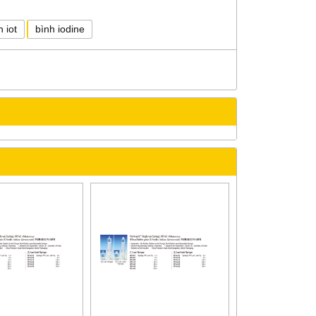
 iot
bình iodine