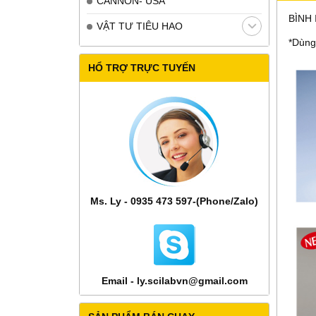
CANNON- USA
BÌNH 
VẬT TƯ TIÊU HAO
*Dùng
HỔ TRỢ TRỰC TUYẾN
Ms. Ly - 0935 473 597-(Phone/Zalo)
Email - ly.scilabvn@gmail.com