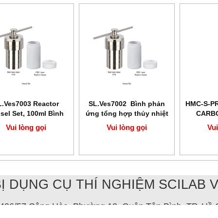
L.Ves7003 Reactor
SL.Ves7002 Bình phản
HMC-S-P
el Set, 100ml​​​​​​​ Bình
ứng tổng hợp thủy nhiệt
CARB
 ứng tổng hợp thủy
PTFE 50ml
NƯỚC
Vui lòng gọi
Vui lòng gọi
Vui
nhiệt PTFE
BỊ DỤNG CỤ THÍ NGHIỆM SCILAB 
: 406/57 Cộng Hòa, Phường 13, Quận Tân Bình, TP. Hồ 