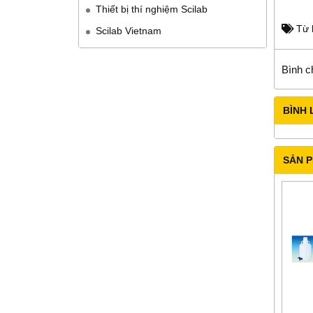
Thiết bị thí nghiệm Scilab
Từ 
Scilab Vietnam
Bình c
BÌNH 
SẢN 