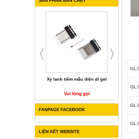
SẢN PHẨM BÁN CHẠY
GL.
ô mẫu bằng khí Nitơ
Xy lanh tiêm mẫu điện di gel
TỦ SẤY CHÂN
MG 3100
310c 
GL.
Vui lòng gọi
Vui lòng gọi
Vui lò
GL.
FANPAGE FACEBOOK
GL.
LIÊN KẾT WEBSITE