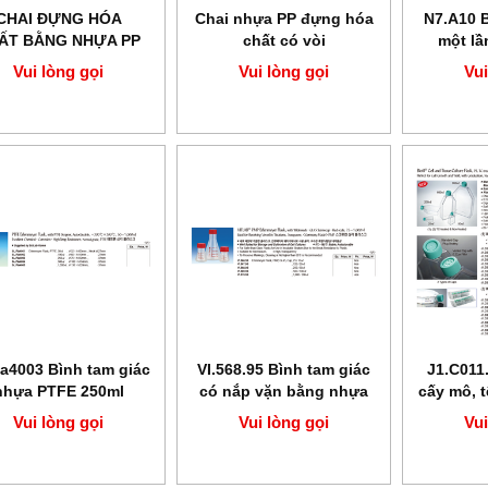
CHAI ĐỰNG HÓA
Chai nhựa PP đựng hóa
N7.A10 
ẤT BẰNG NHỰA PP
chất có vòi
một lầ
SCILAB
(Norm-je
Vui lòng gọi
Vui lòng gọi
Vui
S
la4003 Bình tam giác
VI.568.95 Bình tam giác
J1.C011
nhựa PTFE 250ml
có nắp vặn bằng nhựa
cấy mô, t
PMP
Vui lòng gọi
Vui lòng gọi
Vui