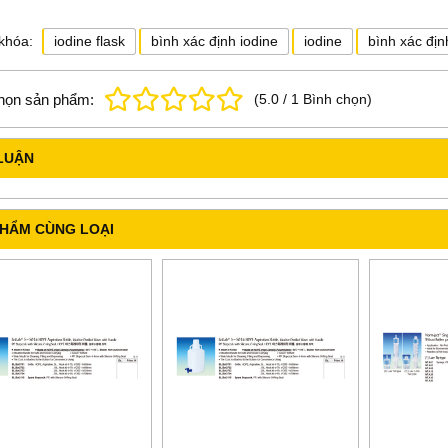
khóa:
iodine flask
bình xác định iodine
iodine
bình xác định
họn sản phẩm:
(
5.0
/
1
Bình chọn
)
LUẬN
PHẨM CÙNG LOẠI