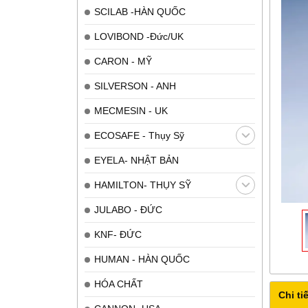
SCILAB -HÀN QUỐC
LOVIBOND -Đức/UK
CARON - MỸ
SILVERSON - ANH
MECMESIN - UK
ECOSAFE - Thụy Sỹ
EYELA- NHẬT BẢN
HAMILTON- THỤY SỸ
JULABO - ĐỨC
KNF- ĐỨC
HUMAN - HÀN QUỐC
HÓA CHẤT
Chi tiế