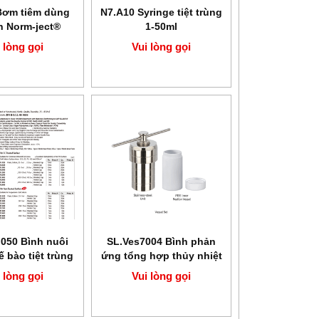
Bơm tiêm dùng
N7.A10 Syringe tiệt trùng
n Norm-ject®
1-50ml
ct® Single use
 lòng gọi
Vui lòng gọi
yringe)
.050 Bình nuôi
SL.Ves7004 Bình phản
ế bào tiệt trùng
ứng tổng hợp thủy nhiệt
BIofil
PTFE 150ml SciLab
 lòng gọi
Vui lòng gọi