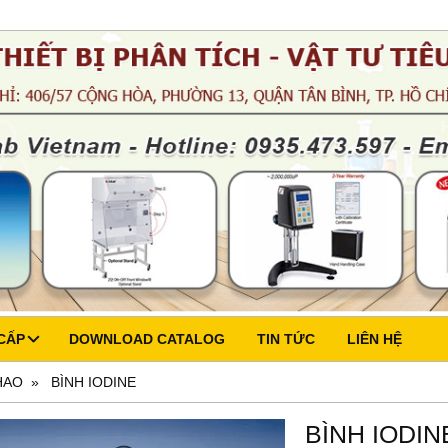
CẤP
DOWNLOAD CATALOG
TIN TỨC
LIÊN HỆ
HAO
BÌNH IODINE
BÌNH IODIN