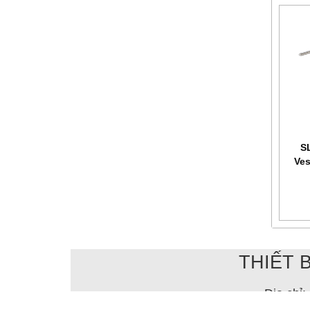
S
Vess
phản
THIẾT 
Địa chỉ