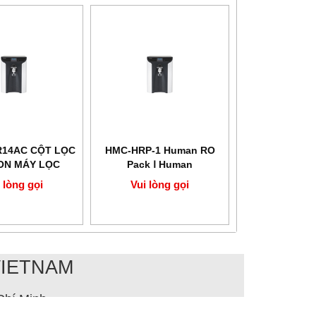
R14AC CỘT LỌC
HMC-HRP-1 Human RO
ON MÁY LỌC
Pack Ⅰ Human
 RO HUMAN
 lòng gọi
Vui lòng gọi
POWER
VIETNAM
Chí Minh