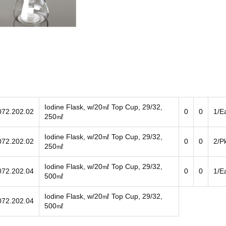
Iodine Flask, w/20㎖ Top Cup, 29/32,
072.202.02
0
0
1/E
250㎖
 KHÔNG VOS-
Aspirator A-1000S EYELA
Thiết bị cô quay chân
Iodine Flask, w/20㎖ Top Cup, 29/32,
EYELA
N-1300V-WB EYE
072.202.02
0
0
2/P
250㎖
ng gọi
Vui lòng gọi
Vui lòng gọi
Iodine Flask, w/20㎖ Top Cup, 29/32,
072.202.04
0
0
1/E
500㎖
Iodine Flask, w/20㎖ Top Cup, 29/32,
072.202.04
500㎖