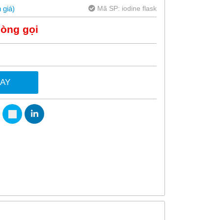
Mã SP:
iodine flask
 giá
)
lòng gọi
GAY