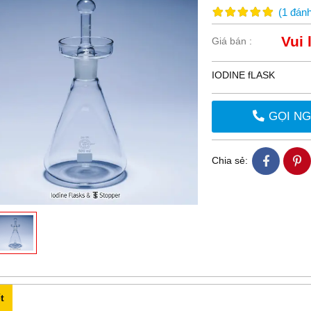
(
1
đánh
Vui 
Giá bán :
IODINE fLASK
GỌI N
Chia sẻ:
t