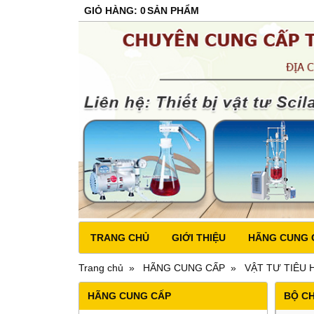
GIỎ HÀNG
:
0
SẢN PHẨM
TRANG CHỦ
GIỚI THIỆU
HÃNG CUNG 
Trang chủ
HÃNG CUNG CẤP
VẬT TƯ TIÊU 
HÃNG CUNG CẤP
BỘ C