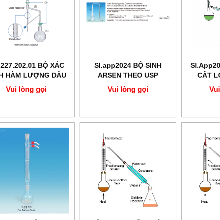
227.202.01 BỘ XÁC
Sl.app2024 BỘ SINH
Sl.App2
H HÀM LƯỢNG DẦU
ARSEN THEO USP
CẤT L
Vui lòng gọi
Vui lòng gọi
Vui