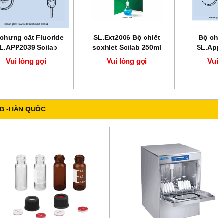
chưng cất Fluoride
SL.Ext2006 Bộ chiết
Bộ ch
L.APP2039 Scilab
soxhlet Scilab 250ml
SL.Ap
Vui lòng gọi
Vui lòng gọi
Vui
B -HÀN QUỐC