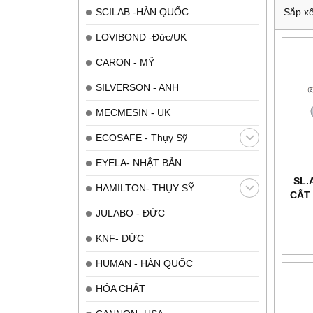
SCILAB -HÀN QUỐC
Sắp xế
LOVIBOND -Đức/UK
CARON - MỸ
SILVERSON - ANH
MECMESIN - UK
ECOSAFE - Thụy Sỹ
EYELA- NHẬT BẢN
SL.
HAMILTON- THỤY SỸ
CẤT 
JULABO - ĐỨC
KNF- ĐỨC
HUMAN - HÀN QUỐC
HÓA CHẤT