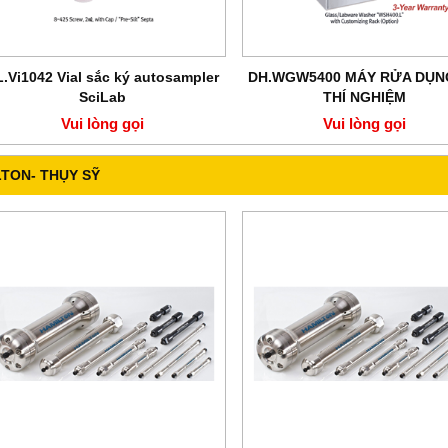
L.Vi1042 Vial sắc ký autosampler
DH.WGW5400 MÁY RỬA DỤN
SciLab
THÍ NGHIỆM
Vui lòng gọi
Vui lòng gọi
TON- THỤY SỸ