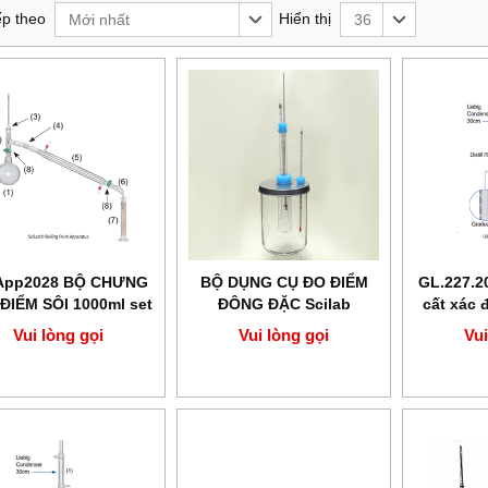
p theo
Hiển thị
Mới nhất
36
App2028 BỘ CHƯNG
BỘ DỤNG CỤ ĐO ĐIỂM
GL.227.2
ĐIỂM SÔI 1000ml set
ĐÔNG ĐẶC Scilab
cất xác 
24/40 SCILAB
Vui lòng gọi
Vui lòng gọi
Vui