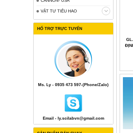
CANNON- USA
VẬT TƯ TIÊU HAO
HỔ TRỢ TRỰC TUYẾN
GL.
ĐỊN
Ms. Ly - 0935 473 597-(Phone/Zalo)
Email - ly.scilabvn@gmail.com