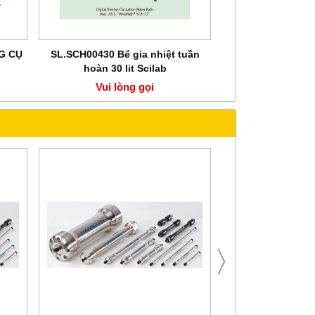
G CỤ
SL.SCH00430 Bể gia nhiệt tuần
SL.SCH00422 Bể 
hoàn 30 lit Scilab
hoàn 22li
Vui lòng gọi
Vui lòn