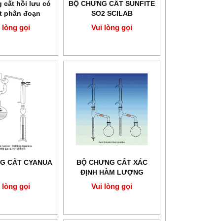
 cất hồi lưu có
BỘ CHƯNG CẤT SUNFITE
ất phân đoạn
SO2 SCILAB
Vigreux
 lòng gọi
Vui lòng gọi
 không
DUNG DỊCH CHUẨN ĐỘ DẪN
BỘ TEST KIT Coliform/ E.
LA
ĐIỆN HAMILTON
Coli
Vui lòng gọi
Vui lòng gọi
G CẤT CYANUA
BỘ CHƯNG CẤT XÁC
ĐỊNH HÀM LƯỢNG
NƯỚC SL.App2011
 lòng gọi
Vui lòng gọi