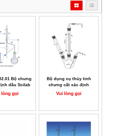
02.01 Bộ chưng
Bộ dụng cụ thủy tinh
định dầu Scilab
chưng cất xác định
1L
sulfite tự do SciLab
 lòng gọi
Vui lòng gọi