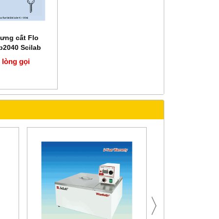
ưng cất Flo
p2040 Scilab
 lòng gọi