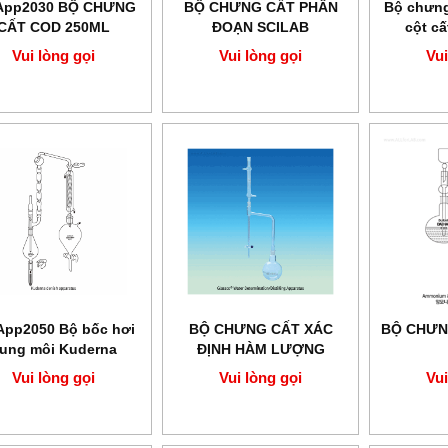
App2030 BỘ CHƯNG
BỘ CHƯNG CẤT PHÂN
Bộ chưng
CẤT COD 250ML
ĐOẠN SCILAB
cột c
Vui lòng gọi
Vui lòng gọi
Vui
 KHÔNG VOS-
Aspirator A-1000S EYELA
Thiết bị cô quay chân
EYELA
N-1300V-WB EYE
ng gọi
Vui lòng gọi
Vui lòng gọi
App2050 Bộ bốc hơi
BỘ CHƯNG CẤT XÁC
BỘ CHƯN
ung môi Kuderna
ĐỊNH HÀM LƯỢNG
Danish
NƯỚC TRONG DẦU
Vui lòng gọi
Vui lòng gọi
Vui