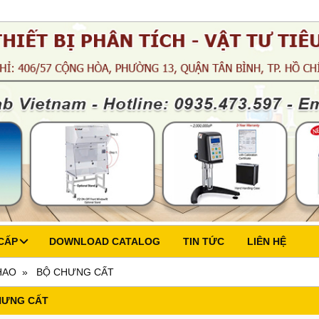
CẤP
DOWNLOAD CATALOG
TIN TỨC
LIÊN HỆ
HAO
BỘ CHƯNG CẤT
HƯNG CẤT