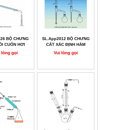
026 BỘ CHƯNG
SL.App2012 BỘ CHƯNG
ÔI CUỐN HƠI
CẤT XÁC ĐỊNH HÀM
NƯỚC
LƯỢNG NƯỚC
 lòng gọi
Vui lòng gọi