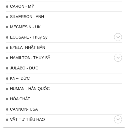
CARON - MỸ
SILVERSON - ANH
MECMESIN - UK
ECOSAFE - Thụy Sỹ
EYELA- NHẬT BẢN
HAMILTON- THỤY SỸ
JULABO - ĐỨC
KNF- ĐỨC
HUMAN - HÀN QUỐC
HÓA CHẤT
CANNON- USA
VẬT TƯ TIÊU HAO