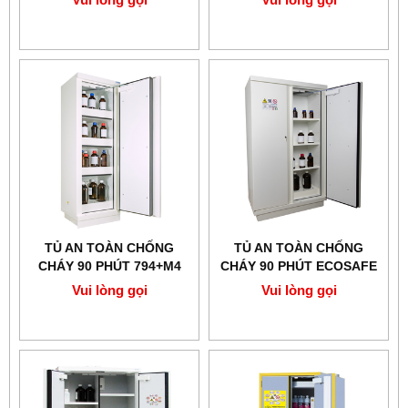
TỦ AN TOÀN CHỐNG
TỦ AN TOÀN CHỐNG
CHÁY 90 PHÚT 794+M4
CHÁY 90 PHÚT ECOSAFE
ECOSAFE - 1 CỬA 4
795+900E2
Vui lòng gọi
Vui lòng gọi
NGĂN