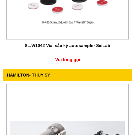
SL.Vi1042 Vial sắc ký autosampler SciLab
Vui lòng gọi
HAMILTON- THỤY SỸ