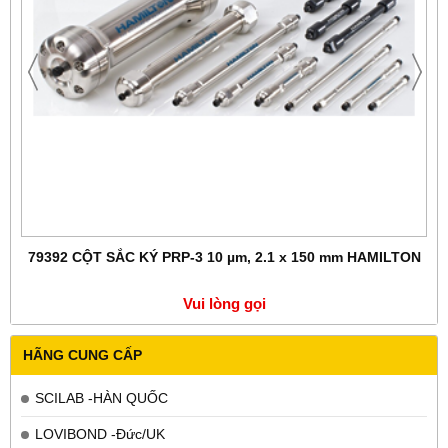
79392 CỘT SẮC KÝ PRP-3 10 µm, 2.1 x 150 mm HAMILTON
7
Vui lòng gọi
HÃNG CUNG CẤP
SCILAB -HÀN QUỐC
LOVIBOND -Đức/UK