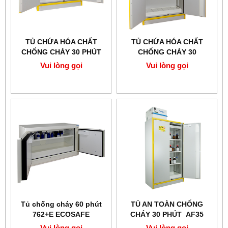
TỦ CHỨA HÓA CHẤT
TỦ CHỨA HÓA CHẤT
CHỐNG CHÁY 30 PHÚT
CHỐNG CHÁY 30
3033UE ECOSAFE
PHÚT 3035UE ECOSAFE
Vui lòng gọi
Vui lòng gọi
Tủ chống cháy 60 phút
TỦ AN TOÀN CHỐNG
762+E ECOSAFE
CHÁY 30 PHÚT AF35
ECOSAFE
Vui lòng gọi
Vui lòng gọi