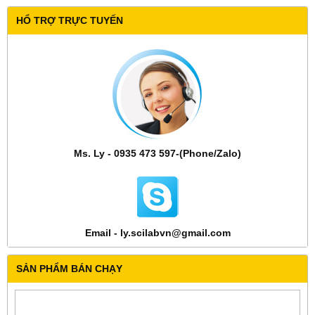
HỔ TRỢ TRỰC TUYẾN
Ms. Ly - 0935 473 597-(Phone/Zalo)
Email - ly.scilabvn@gmail.com
SẢN PHẨM BÁN CHẠY