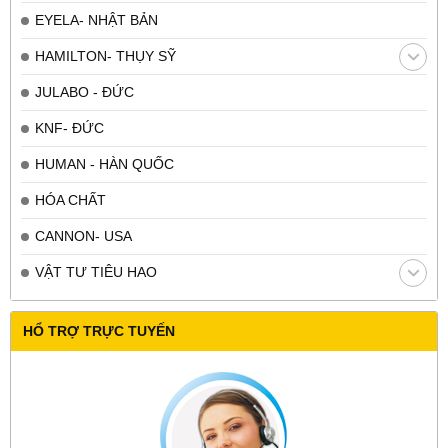
EYELA- NHẬT BẢN
HAMILTON- THỤY SỸ
JULABO - ĐỨC
KNF- ĐỨC
HUMAN - HÀN QUỐC
HÓA CHẤT
CANNON- USA
VẬT TƯ TIÊU HAO
HỔ TRỢ TRỰC TUYẾN