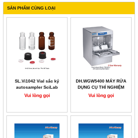
SẢN PHẨM CÙNG LOẠI
SL.Vi1042 Vial sắc ký
DH.WGW5400 MÁY RỬA
autosampler SciLab
DỤNG CỤ THÍ NGHIỆM
Vui lòng gọi
Vui lòng gọi