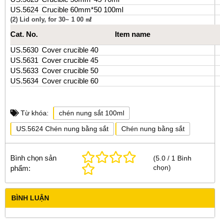
US.5624
Crucible 60mm*50 100ml
(2) Lid only, for 30~ 1 00 ㎖
Cat. No.
Item name
US.5630
Cover crucible 40
US.5631
Cover crucible 45
US.5633
Cover crucible 50
US.5634
Cover crucible 60
Từ khóa:
chén nung sắt 100ml
US.5624 Chén nung bằng sắt
Chén nung bằng sắt
Bình chọn sản
(
5.0
/
1
Bình
chọn
)
phẩm:
BÌNH LUẬN