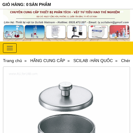
GIỎ HÀNG
:
0
SẢN PHẨM
Trang chủ
HÃNG CUNG CẤP
SCILAB -HÀN QUỐC
Chén 