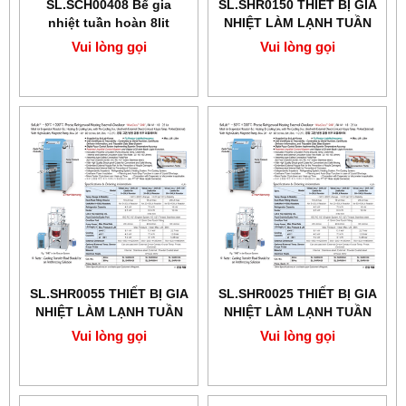
SL.SCH00408 Bể gia
SL.SHR0150 ​​​​​​​THIẾT BỊ GIA
nhiệt tuần hoàn 8lit
NHIỆT LÀM LẠNH TUẦN
HOÀN CHÍNH XÁC
Vui lòng gọi
Vui lòng gọi
SCILAB
SL.SHR0055 ​​​​​​​THIẾT BỊ GIA
SL.SHR0025 ​​​​​​​THIẾT BỊ GIA
NHIỆT LÀM LẠNH TUẦN
NHIỆT LÀM LẠNH TUẦN
HOÀN CHÍNH XÁC 18L
HOÀN CHÍNH XÁC -30℃
Vui lòng gọi
Vui lòng gọi
+200℃