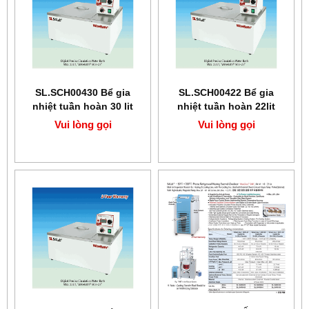
SL.SCH00430 Bể gia
SL.SCH00422 Bể gia
nhiệt tuần hoàn 30 lit
nhiệt tuần hoàn 22lit
Scilab
Scilab
Vui lòng gọi
Vui lòng gọi