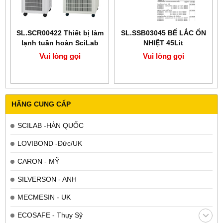
SL.SCR00422 Thiết bị làm
SL.SSB03045 BỂ LẮC ỔN
lạnh tuần hoàn SciLab
NHIỆT 45Lit
Vui lòng gọi
Vui lòng gọi
HÃNG CUNG CẤP
SCILAB -HÀN QUỐC
LOVIBOND -Đức/UK
CARON - MỸ
SILVERSON - ANH
MECMESIN - UK
ECOSAFE - Thụy Sỹ