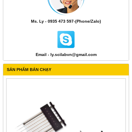
Ms. Ly - 0935 473 597-(Phone/Zalo)
Email - ly.scilabvn@gmail.com
SẢN PHẨM BÁN CHẠY