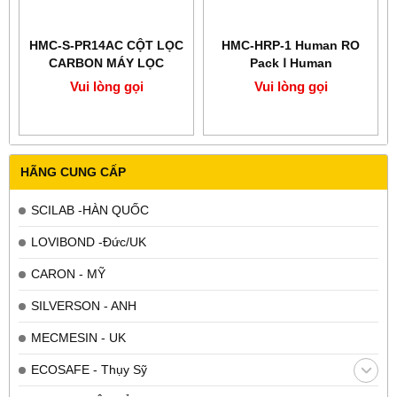
HMC-S-PR14AC CỘT LỌC
HMC-HRP-1 Human RO
CARBON MÁY LỌC
Pack Ⅰ Human
NƯỚC RO HUMAN
Vui lòng gọi
Vui lòng gọi
POWER
HÃNG CUNG CẤP
SCILAB -HÀN QUỐC
LOVIBOND -Đức/UK
CARON - MỸ
SILVERSON - ANH
MECMESIN - UK
ECOSAFE - Thụy Sỹ