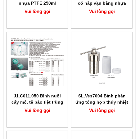
nhựa PTFE 250ml
có nắp vặn bằng nhựa
PMP
Vui lòng gọi
Vui lòng gọi
J1.C011.050 Bình nuôi
SL.Ves7004 Bình phản
cấy mô, tế bào tiệt trùng
ứng tổng hợp thủy nhiệt
BIofil
PTFE 150ml SciLab
Vui lòng gọi
Vui lòng gọi