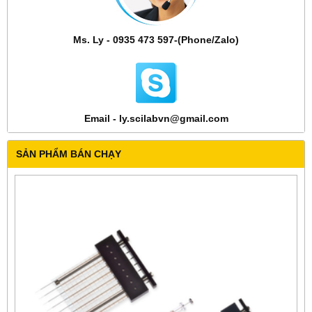
Ms. Ly - 0935 473 597-(Phone/Zalo)
Email - ly.scilabvn@gmail.com
SẢN PHẨM BÁN CHẠY