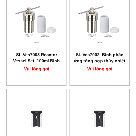
SL.Ves7003 Reactor
SL.Ves7002 Bình phản
Vessel Set, 100ml​​​​​​​ Bình
ứng tổng hợp thủy nhiệt
phản ứng tổng hợp thủy
PTFE 50ml
Vui lòng gọi
Vui lòng gọi
nhiệt PTFE