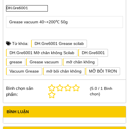
DH.Gre6001
Grease vacuum 40~+200℃ 50g
Từ khóa:
DH.Gre6001 Grease scilab
DH.Gre6001 Mỡ chân không Scilab
DH.Gre6001
grease
Grease vacuum
mỡ chân không
Vacuum Grease
mỡ bôi chân không
MỠ BÔI TRƠN
Bình chọn sản
(
5.0
/
1
Bình
chọn
)
phẩm:
BÌNH LUẬN