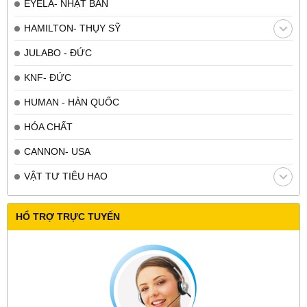
EYELA- NHẬT BẢN
HAMILTON- THỤY SỸ
JULABO - ĐỨC
KNF- ĐỨC
HUMAN - HÀN QUỐC
HÓA CHẤT
CANNON- USA
VẬT TƯ TIÊU HAO
HỔ TRỢ TRỰC TUYẾN