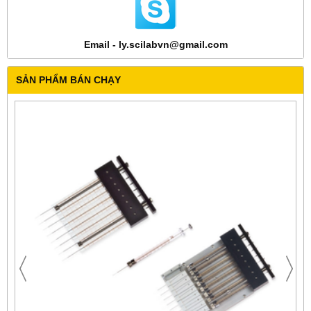
Email - ly.scilabvn@gmail.com
SẢN PHẨM BÁN CHẠY