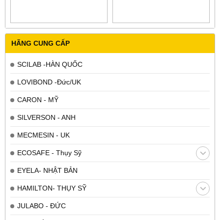
POWER
HÃNG CUNG CẤP
SCILAB -HÀN QUỐC
LOVIBOND -Đức/UK
CARON - MỸ
SILVERSON - ANH
MECMESIN - UK
ECOSAFE - Thụy Sỹ
EYELA- NHẬT BẢN
HAMILTON- THỤY SỸ
JULABO - ĐỨC