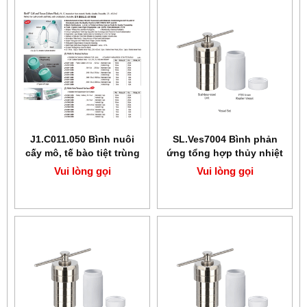
J1.C011.050 Bình nuôi
SL.Ves7004 Bình phản
cấy mô, tế bào tiệt trùng
ứng tổng hợp thủy nhiệt
BIofil
PTFE 150ml SciLab
Vui lòng gọi
Vui lòng gọi