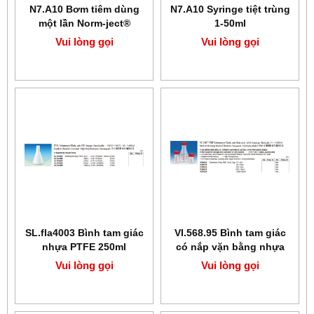
N7.A10 Bơm tiêm dùng
N7.A10 Syringe tiệt trùng
một lần Norm-ject®
1-50ml
(Norm-ject® Single use
Vui lòng gọi
Vui lòng gọi
Syringe)
SL.fla4003 Bình tam giác
VI.568.95 Bình tam giác
nhựa PTFE 250ml
có nắp vặn bằng nhựa
PMP
Vui lòng gọi
Vui lòng gọi