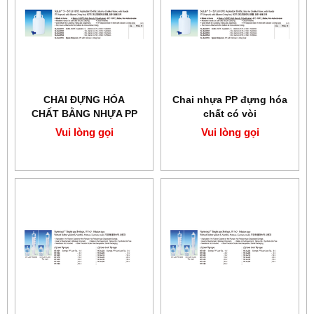
CHAI ĐỰNG HÓA
Chai nhựa PP đựng hóa
CHẤT BẰNG NHỰA PP
chất có vòi
SCILAB
Vui lòng gọi
Vui lòng gọi