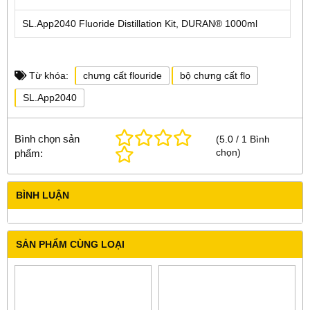
SL.App2040 Fluoride Distillation Kit, DURAN® 1000ml
Từ khóa:
chưng cất flouride
bộ chưng cất flo
SL.App2040
Bình chọn sản
(
5.0
/
1
Bình
chọn
)
phẩm:
BÌNH LUẬN
SẢN PHẨM CÙNG LOẠI