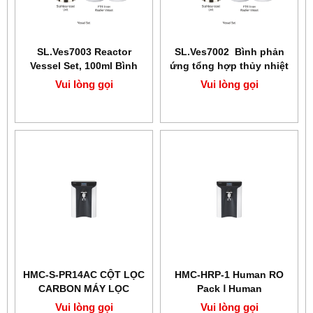
SL.Ves7003 Reactor
SL.Ves7002 Bình phản
Vessel Set, 100ml​​​​​​​ Bình
ứng tổng hợp thủy nhiệt
phản ứng tổng hợp thủy
PTFE 50ml
Vui lòng gọi
Vui lòng gọi
nhiệt PTFE
HMC-S-PR14AC CỘT LỌC
HMC-HRP-1 Human RO
CARBON MÁY LỌC
Pack Ⅰ Human
NƯỚC RO HUMAN
Vui lòng gọi
Vui lòng gọi