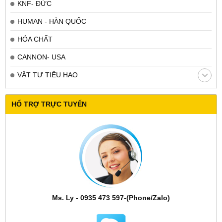
KNF- ĐỨC
HUMAN - HÀN QUỐC
HÓA CHẤT
CANNON- USA
VẬT TƯ TIÊU HAO
HỔ TRỢ TRỰC TUYẾN
Ms. Ly - 0935 473 597-(Phone/Zalo)