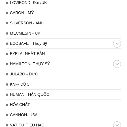
LOVIBOND -Đức/UK
CARON - MỸ
SILVERSON - ANH
MECMESIN - UK
ECOSAFE - Thụy Sỹ
EYELA- NHẬT BẢN
HAMILTON- THỤY SỸ
JULABO - ĐỨC
KNF- ĐỨC
HUMAN - HÀN QUỐC
HÓA CHẤT
CANNON- USA
VẬT TƯ TIÊU HAO