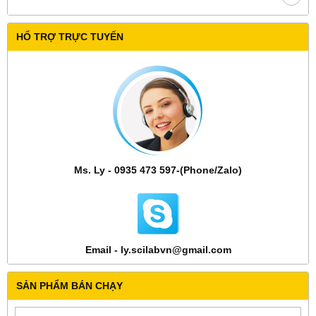
HỔ TRỢ TRỰC TUYẾN
Ms. Ly - 0935 473 597-(Phone/Zalo)
Email - ly.scilabvn@gmail.com
SẢN PHẨM BÁN CHẠY