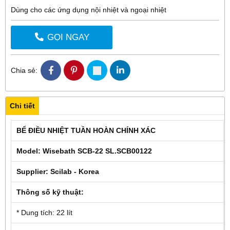
Dùng cho các ứng dụng nội nhiệt và ngoại nhiệt
GỌI NGAY
Chia sẻ:
Chi tiết
BỂ ĐIỀU NHIỆT TUẦN HOÀN CHÍNH XÁC
Model: Wisebath SCB-22 SL.SCB00122
Supplier: Scilab - Korea
Thông số kỹ thuật:
* Dung tích: 22 lít