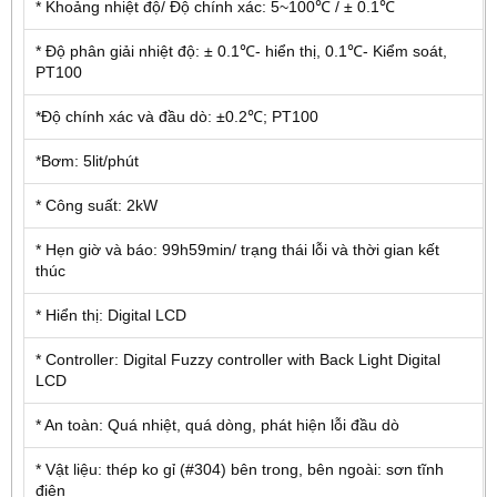
* Khoảng nhiệt độ/ Độ chính xác: 5~100℃ / ± 0.1℃
* Độ phân giải nhiệt độ: ± 0.1℃- hiển thị, 0.1℃- Kiểm soát,
PT100
*Độ chính xác và đầu dò: ±0.2℃; PT100
*Bơm: 5lit/phút
* Công suất: 2kW
* Hẹn giờ và báo: 99h59min/ trạng thái lỗi và thời gian kết
thúc
* Hiển thị: Digital LCD
* Controller: Digital Fuzzy controller with Back Light Digital
LCD
* An toàn: Quá nhiệt, quá dòng, phát hiện lỗi đầu dò
* Vật liệu: thép ko gỉ (#304) bên trong, bên ngoài: sơn tĩnh
điện