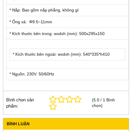
* Nắp: Bao gồm nắp phẳng, không gỉ
* Ống xả: Φ9.5~11mm
* Kích thước bên trong: wxdxh (mm): 500x295x150
* Kích thước bên ngoài: wxdxh (mm): 540*335*h410
* Nguồn: 230V. 50/60Hz
Bình chọn sản
(
5.0
/
1
Bình
chọn
)
phẩm:
BÌNH LUẬN