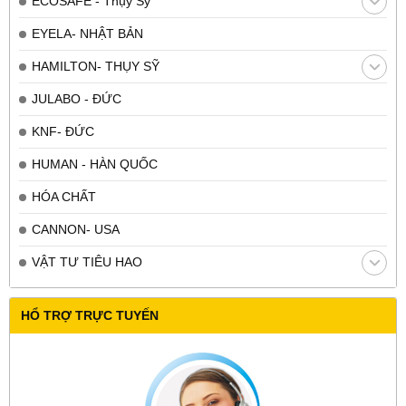
ECOSAFE - Thụy Sỹ
EYELA- NHẬT BẢN
HAMILTON- THỤY SỸ
JULABO - ĐỨC
KNF- ĐỨC
HUMAN - HÀN QUỐC
HÓA CHẤT
CANNON- USA
VẬT TƯ TIÊU HAO
HỔ TRỢ TRỰC TUYẾN