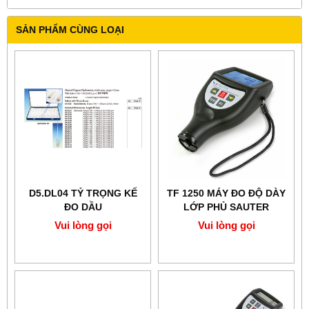
SẢN PHẨM CÙNG LOẠI
D5.DL04 TỶ TRỌNG KẾ
TF 1250 MÁY ĐO ĐỘ DÀY
ĐO DẦU
LỚP PHỦ SAUTER
Vui lòng gọi
Vui lòng gọi