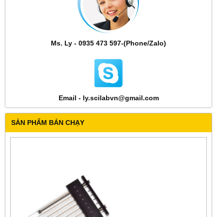
Ms. Ly - 0935 473 597-(Phone/Zalo)
Email - ly.scilabvn@gmail.com
SẢN PHẨM BÁN CHẠY