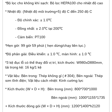
*Bộ lọc cho không khí sạch: Bộ lọc HEPA100 cho nhiệt độ cao
* Nhiệt độ: (Nhiệt độ môi trường+5) độ C đến 250 độ C
- Độ chính xác: ± 1.0℃
- Đồng nhất: ± 2.0℃ tại 200℃
- Cảm biến: PT100
*Hẹn giờ: 99 giờ 59 phút ( hẹn dừng/chạy liên tục.)
*Độ phân giải: Điều khiển: ± 1.0 ℃, màn hình: ± 1.0 ℃
*3 kệ đục lỗ có thể thay đổi vị trí, kích thước: W980xD880mm,
tải trọng kệ: 16 kg/1 kệ
* Vật liệu: Bên trong: Thép không gỉ (＃304); Bên ngoài: Thép
sơn tĩnh điện; Vật liệu cách nhiệt: Kính cường lực
* Kích thước (W × D × H): Bên trong (mm): 800*700*1000
Bên ngoài (mm): 1000*1155*1735
+ Kích thước đóng gói (W × D × H) (mm): 1200*1400*h2120