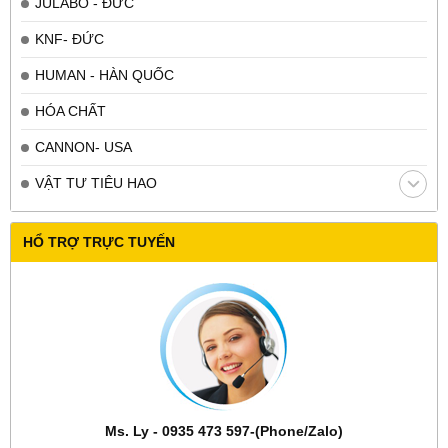
JULABO - ĐỨC
KNF- ĐỨC
HUMAN - HÀN QUỐC
HÓA CHẤT
CANNON- USA
VẬT TƯ TIÊU HAO
HỔ TRỢ TRỰC TUYẾN
Ms. Ly - 0935 473 597-(Phone/Zalo)