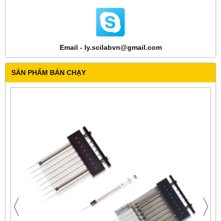
Email - ly.scilabvn@gmail.com
SẢN PHẨM BÁN CHẠY