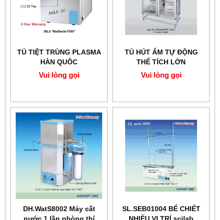
TỦ TIỆT TRÙNG PLASMA
TỦ HÚT ẨM TỰ ĐỘNG
HÀN QUÔC
THỂ TÍCH LỚN
Vui lòng gọi
Vui lòng gọi
DH.WatS8002 Máy cất
SL.SEB01004 BỂ CHIẾT
nước 1 lần phòng thí
NHIỀU VỊ TRÍ scilab