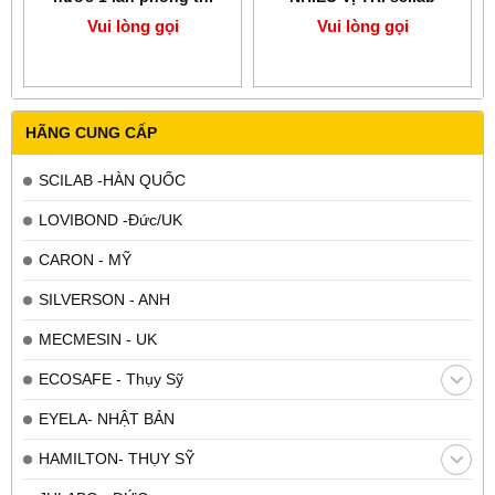
nghiệm 7.5lít/giờ Scilab
Vui lòng gọi
Vui lòng gọi
Korea
HÃNG CUNG CẤP
SCILAB -HÀN QUỐC
LOVIBOND -Đức/UK
CARON - MỸ
SILVERSON - ANH
MECMESIN - UK
ECOSAFE - Thụy Sỹ
EYELA- NHẬT BẢN
HAMILTON- THỤY SỸ