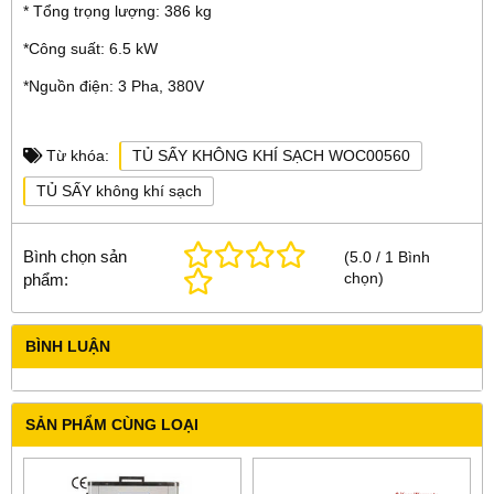
* Tổng trọng lượng: 386 kg
*Công suất: 6.5 kW
*Nguồn điện: 3 Pha, 380V
Từ khóa:
TỦ SẤY KHÔNG KHÍ SẠCH WOC00560
TỦ SẤY không khí sạch
Bình chọn sản
(
5.0
/
1
Bình
chọn
)
phẩm:
BÌNH LUẬN
SẢN PHẨM CÙNG LOẠI