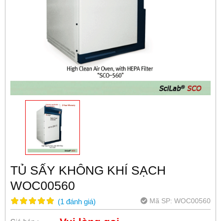
TỦ SẤY KHÔNG KHÍ SẠCH
WOC00560
Mã SP:
WOC00560
(
1
đánh giá
)