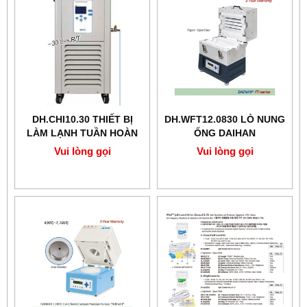
DH.CHI10.30 THIẾT BỊ
DH.WFT12.0830 LÒ NUNG
LÀM LẠNH TUẦN HOÀN
ỐNG DAIHAN
DAIHAN
Vui lòng gọi
Vui lòng gọi