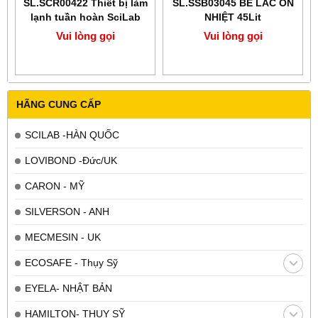
SL.SCR00422 Thiết bị làm
SL.SSB03045 BỂ LẮC ỔN
lạnh tuần hoàn SciLab
NHIỆT 45Lit
Vui lòng gọi
Vui lòng gọi
HÃNG CUNG CẤP
SCILAB -HÀN QUỐC
LOVIBOND -Đức/UK
CARON - MỸ
SILVERSON - ANH
MECMESIN - UK
ECOSAFE - Thụy Sỹ
EYELA- NHẬT BẢN
HAMILTON- THỤY SỸ