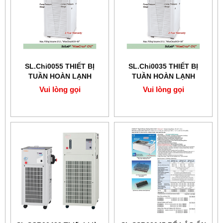
SL.Chi0055 THIẾT BỊ
SL.Chi0035 THIẾT BỊ
TUẦN HOÀN LẠNH
TUẦN HOÀN LẠNH
SCILAB -20℃+40℃, 47L
SCILAB -20℃+40℃, 29Lit
Vui lòng gọi
Vui lòng gọi