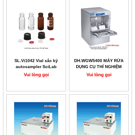
SL.Vi1042 Vial sắc ký
DH.WGW5400 MÁY RỬA
autosampler SciLab
DỤNG CỤ THÍ NGHIỆM
Vui lòng gọi
Vui lòng gọi