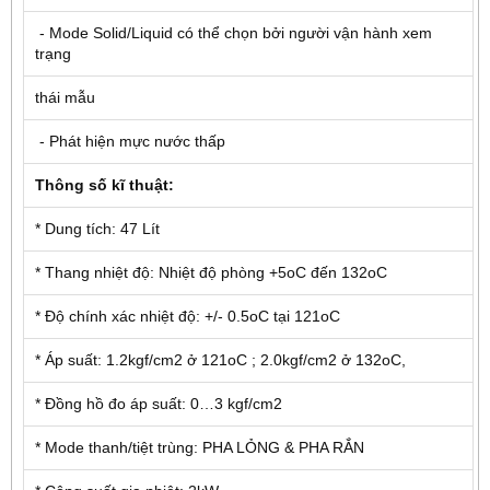
- Mode Solid/Liquid có thể chọn bởi người vận hành xem
trạng
thái mẫu
- Phát hiện mực nước thấp
Thông số kĩ thuật:
* Dung tích: 47 Lít
* Thang nhiệt độ: Nhiệt độ phòng +5oC đến 132oC
* Độ chính xác nhiệt độ: +/- 0.5oC tại 121oC
* Áp suất: 1.2kgf/cm2 ở 121oC ; 2.0kgf/cm2 ở 132oC,
* Đồng hồ đo áp suất: 0…3 kgf/cm2
* Mode thanh/tiệt trùng: PHA LỎNG & PHA RẮN