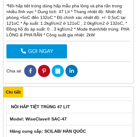
*Nồi hấp tiệt trùng dùng hấp mẫu pha lỏng và pha rắn trong
nhiều lĩnh vực * Dung tích: 47 Lít * Thang nhiệt độ: Nhiệt độ
phòng +5oC đến 132oC * Độ chính xác nhiệt độ: +/- 0.5oC tại
121oC * Áp suất: 1.2kgf/cm2 ở 121oC ; 2.0kgf/cm2 ở 132oC, *
Đồng hồ đo áp suất: 0…3 kgf/cm2 * Mode thanh/tiệt trùng: PHA
LỎNG & PHA RẮN * Công suất gia nhiệt: 2kW
GỌI NGAY
Chia sẻ:
Chi tiết
NỒI HẤP TIỆT TRÙNG 47 LIT
Model: WiseClave® SAC-47
Hãng cung cấp: SCILAB/ HÀN QUỐC