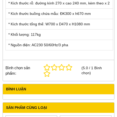
* Kích thước rỗ: đường kính 270 x cao 240 mm, kèm theo x 2
* Kích thước buồng chứa mẫu: ĐK300 x h670 mm
* Kích thước tổng thể: W700 x D470 x H1080 mm
* Khối lượng: 117kg
* Nguồn điện: AC230 50/60Hz/3 pha
Bình chọn sản
(
5.0
/
1
Bình
chọn
)
phẩm:
BÌNH LUẬN
SẢN PHẨM CÙNG LOẠI