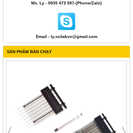
Ms. Ly - 0935 473 597-(Phone/Zalo)
Email - ly.scilabvn@gmail.com
SẢN PHẨM BÁN CHẠY