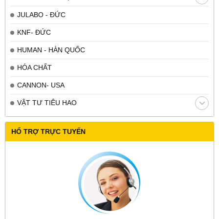
JULABO - ĐỨC
KNF- ĐỨC
HUMAN - HÀN QUỐC
HÓA CHẤT
CANNON- USA
VẬT TƯ TIÊU HAO
HỔ TRỢ TRỰC TUYẾN