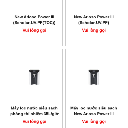
New Arioso Power III
New Arioso Power III
(Scholar-UV-PF(TOC))
(Scholar-UV-PF)
Vui lòng gọi
Vui lòng gọi
Máy lọc nước siêu sạch
Máy lọc nước siêu sạch
phòng thí nhiệm 35L/giờ
New Arioso Power III
HUMAN New Arioso
(Scholar-PF)
Vui lòng gọi
Vui lòng gọi
Power III (Scholar-UV)