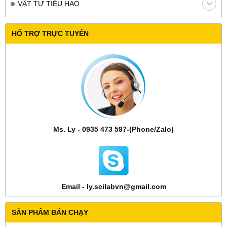
VẬT TƯ TIÊU HAO
HỔ TRỢ TRỰC TUYẾN
Ms. Ly - 0935 473 597-(Phone/Zalo)
Email - ly.scilabvn@gmail.com
SẢN PHẨM BÁN CHẠY