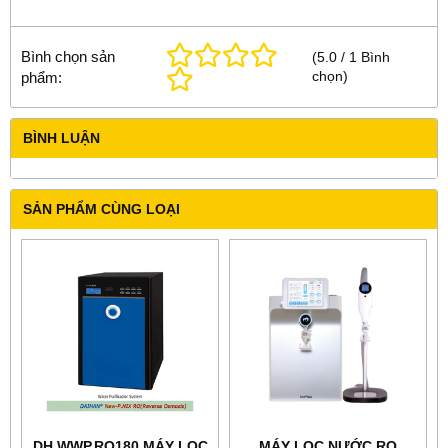
Bình chọn sản
(
5.0
/
1
Bình
chọn
)
phẩm:
BÌNH LUẬN
SẢN PHẨM CÙNG LOẠI
DH.WWP.RO180 MÁY LỌC
MÁY LỌC NƯỚC RO