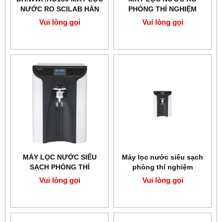
NƯỚC RO SCILAB HÀN
PHÒNG THÍ NGHIỆM
QUỐC
SMART HUMAN
Vui lòng gọi
Vui lòng gọi
MÁY LỌC NƯỚC SIÊU
Máy lọc nước siêu sạch
SẠCH PHÒNG THÍ
phòng thí nghiệm
NGHIỆM ARIOSO POWER
35L/giờ HUMAN New
Vui lòng gọi
Vui lòng gọi
I
Arioso Power III
(Integrate(TOC))