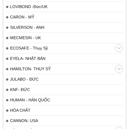
LOVIBOND -Đức/UK
CARON - MỸ
SILVERSON - ANH
MECMESIN - UK
ECOSAFE - Thụy Sỹ
EYELA- NHẬT BẢN
HAMILTON- THỤY SỸ
JULABO - ĐỨC
KNF- ĐỨC
HUMAN - HÀN QUỐC
HÓA CHẤT
CANNON- USA