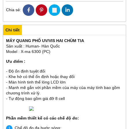
Chia sẻ:
Chi tiết
MÁY QUANG PHỔ UV/VIS HAI CHÙM TIA
Sản xuất : Human- Hàn Quốc
Model : X-ma 6300 (PC)
Ưu điểm :
- Độ ổn định tuyệt đối
- Khe hở có thể ổn định hoặc thay đổi
- Màn hình tinh thể lỏng LCD lớn
- Mạnh mẽ gắn với phần mềm của máy của máy tính bao gồm
chương trình xử lý.
- Tự động bao gồm giá đỡ 8 cell
Phần mềm thiết kế có các chế độ đo:
Chể độ đo đa bước sóng: