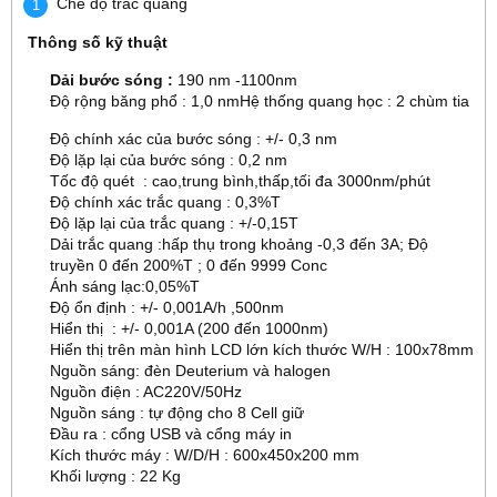
Chế độ trắc quang
Thông số kỹ thuật
Dải bước sóng :
190 nm -1100nm
Độ rộng băng phổ : 1,0 nmHệ thống quang học : 2 chùm tia
Độ chính xác của bước sóng : +/- 0,3 nm
Độ lặp lại của bước sóng : 0,2 nm
Tốc độ quét : cao,trung bình,thấp,tối đa 3000nm/phút
Độ chính xác trắc quang : 0,3%T
Độ lặp lại của trắc quang : +/-0,15T
Dải trắc quang :hấp thụ trong khoảng -0,3 đến 3A; Độ
truyền 0 đến 200%T ; 0 đến 9999 Conc
Ánh sáng lạc:0,05%T
Độ ổn định : +/- 0,001A/h ,500nm
Hiển thị : +/- 0,001A (200 đến 1000nm)
Hiển thị trên màn hình LCD lớn kích thước W/H : 100x78mm
Nguồn sáng: đèn Deuterium và halogen
Nguồn điện : AC220V/50Hz
Nguồn sáng : tự động cho 8 Cell giữ
Đầu ra : cổng USB và cổng máy in
Kích thước máy : W/D/H : 600x450x200 mm
Khối lượng : 22 Kg