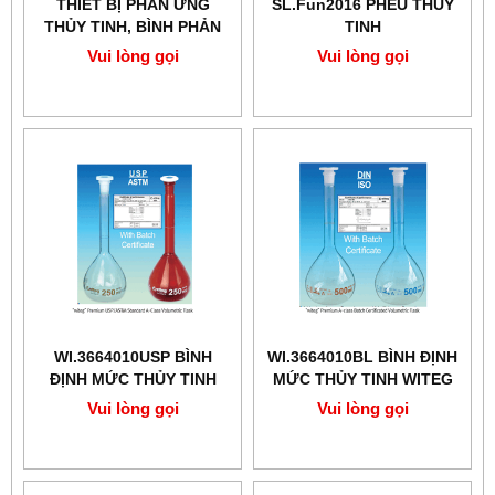
THIẾT BỊ PHẢN ỨNG
SL.Fun2016 PHỄU THỦY
THỦY TINH, BÌNH PHẢN
TINH
ỨNG SCILAB
Vui lòng gọi
Vui lòng gọi
WI.3664010USP BÌNH
WI.3664010BL BÌNH ĐỊNH
ĐỊNH MỨC THỦY TINH
MỨC THỦY TINH WITEG
100ML WITEG
Vui lòng gọi
Vui lòng gọi