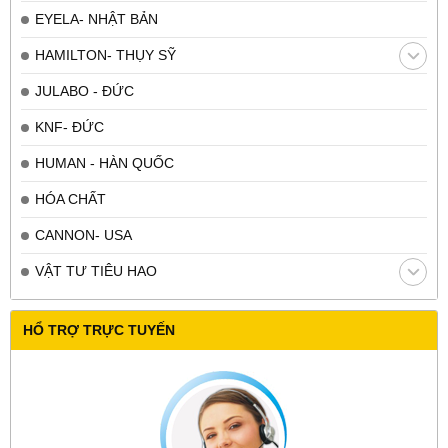
EYELA- NHẬT BẢN
HAMILTON- THỤY SỸ
JULABO - ĐỨC
KNF- ĐỨC
HUMAN - HÀN QUỐC
HÓA CHẤT
CANNON- USA
VẬT TƯ TIÊU HAO
HỔ TRỢ TRỰC TUYẾN