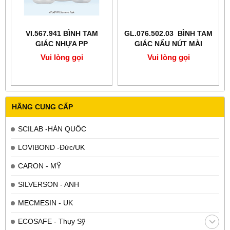
VI.567.941 BÌNH TAM
GL.076.502.03 BÌNH TAM
GIÁC NHỰA PP
GIÁC NẨU NÚT MÀI
250ML
Vui lòng gọi
Vui lòng gọi
HÃNG CUNG CẤP
SCILAB -HÀN QUỐC
LOVIBOND -Đức/UK
CARON - MỸ
SILVERSON - ANH
MECMESIN - UK
ECOSAFE - Thụy Sỹ