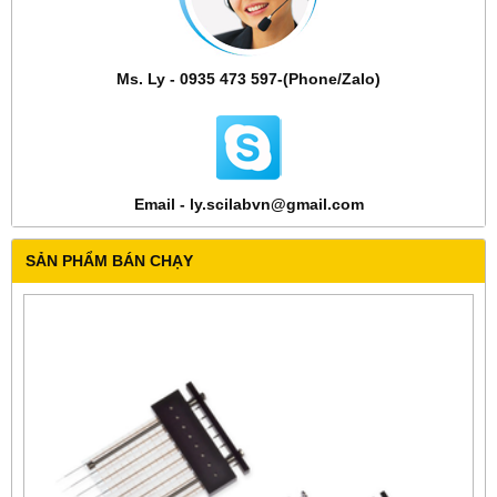
Ms. Ly - 0935 473 597-(Phone/Zalo)
Email - ly.scilabvn@gmail.com
SẢN PHẨM BÁN CHẠY