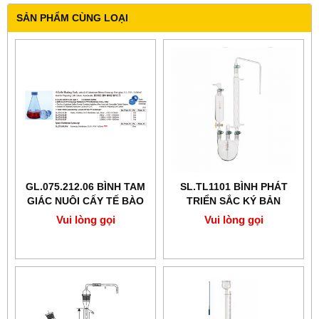
SẢN PHẨM CÙNG LOẠI
GL.075.212.06 BÌNH TAM
SL.TL1101 BÌNH PHÁT
GIÁC NUÔI CẤY TẾ BÀO
TRIỂN SẮC KÝ BẢN
MỎNG TLC SCILAB
Vui lòng gọi
Vui lòng gọi