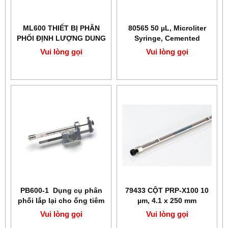
ML600 THIẾT BỊ PHÂN
80565 50 µL, Microliter
PHỐI ĐỊNH LƯỢNG DUNG
Syringe, Cemented
DỊCH HAMILTON
Needle (N) Hamilton
Vui lòng gọi
Vui lòng gọi
PB600-1 Dụng cụ phân
79433 CỘT PRP-X100 10
phối lắp lại cho ống tiêm
µm, 4.1 x 250 mm
Hamilton
Hamilton
Vui lòng gọi
Vui lòng gọi