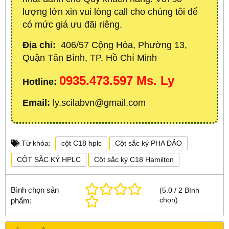
lượng lớn xin vui lòng call cho chúng tôi để
có mức giá ưu đãi riêng.
Địa chỉ:
406/57 Cộng Hòa, Phường 13,
Quận Tân Bình, TP. Hồ Chí Minh
0935.473.597 Ms. Ly
Hotline:
Email:
ly.scilabvn@gmail.com
Từ khóa:
cột C18 hplc
Cột sắc ký PHA ĐẢO
CỘT SẮC KÝ HPLC
Cột sắc ký C18 Hamilton
Bình chọn sản
(
5.0
/
2
Bình
chọn
)
phẩm: