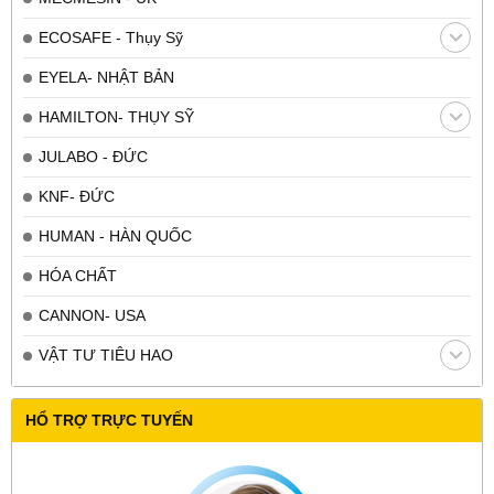
ECOSAFE - Thụy Sỹ
EYELA- NHẬT BẢN
HAMILTON- THỤY SỸ
JULABO - ĐỨC
KNF- ĐỨC
HUMAN - HÀN QUỐC
HÓA CHẤT
CANNON- USA
VẬT TƯ TIÊU HAO
HỔ TRỢ TRỰC TUYẾN