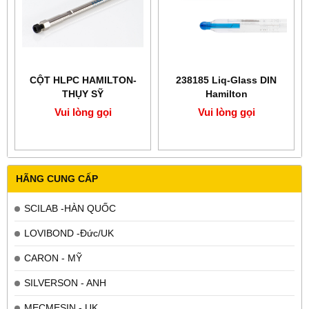
​​​​​​​CỘT HLPC HAMILTON-
238185 Liq-Glass DIN
THỤY SỸ
Hamilton
Vui lòng gọi
Vui lòng gọi
HÃNG CUNG CẤP
SCILAB -HÀN QUỐC
LOVIBOND -Đức/UK
CARON - MỸ
SILVERSON - ANH
MECMESIN - UK