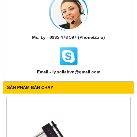
Ms. Ly - 0935 473 597-(Phone/Zalo)
Email - ly.scilabvn@gmail.com
SẢN PHẨM BÁN CHẠY