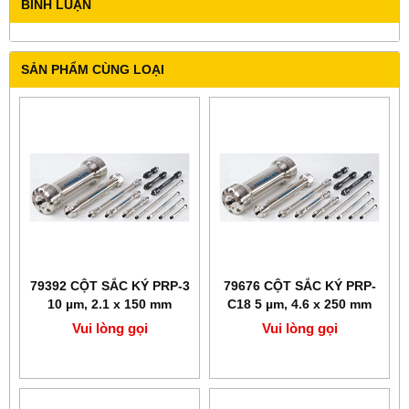
BÌNH LUẬN
SẢN PHẨM CÙNG LOẠI
79392 CỘT SẮC KÝ PRP-3
79676 CỘT SẮC KÝ PRP-
10 µm, 2.1 x 150 mm
C18 5 µm, 4.6 x 250 mm
HAMILTON
HAMILTON
Vui lòng gọi
Vui lòng gọi