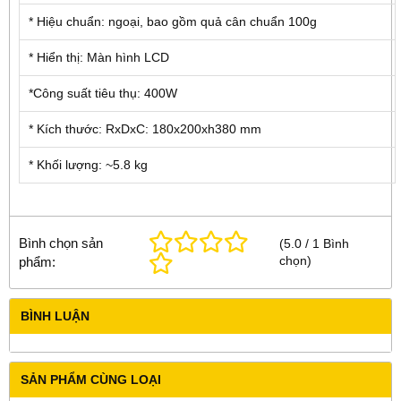
* Hiệu chuẩn: ngoại, bao gồm quả cân chuẩn 100g
* Hiển thị: Màn hình LCD
*Công suất tiêu thụ: 400W
* Kích thước: RxDxC: 180x200xh380 mm
* Khối lượng: ~5.8 kg
Bình chọn sản
(
5.0
/
1
Bình
chọn
)
phẩm:
BÌNH LUẬN
SẢN PHẨM CÙNG LOẠI