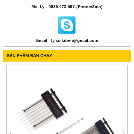
Ms. Ly - 0935 473 597-(Phone/Zalo)
Email - ly.scilabvn@gmail.com
SẢN PHẨM BÁN CHẠY