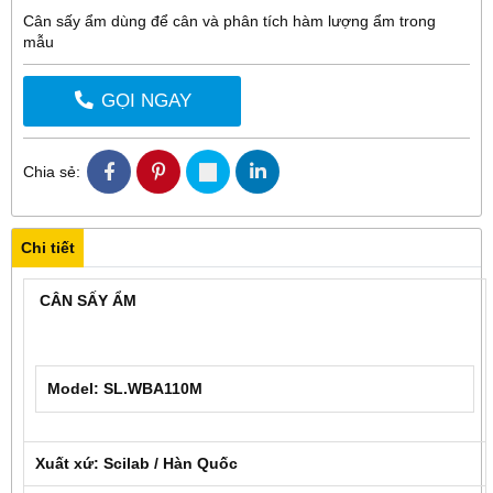
Cân sấy ẩm dùng để cân và phân tích hàm lượng ẩm trong
mẫu
GỌI NGAY
Chia sẻ:
Chi tiết
CÂN SẤY ẨM
Model: SL.WBA110M
Xuất xứ: Scilab / Hàn Quốc