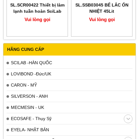
SL.SCR00422 Thiết bị làm
SL.SSB03045 BỂ LẮC ỔN
lạnh tuần hoàn SciLab
NHIỆT 45Lit
Vui lòng gọi
Vui lòng gọi
HÃNG CUNG CẤP
SCILAB -HÀN QUỐC
LOVIBOND -Đức/UK
CARON - MỸ
SILVERSON - ANH
MECMESIN - UK
ECOSAFE - Thụy Sỹ
EYELA- NHẬT BẢN