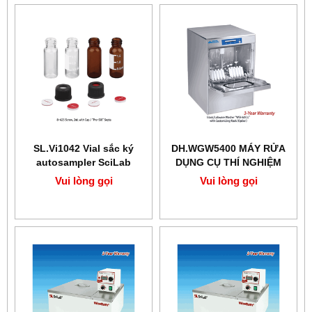
SL.Vi1042 Vial sắc ký
DH.WGW5400 MÁY RỬA
autosampler SciLab
DỤNG CỤ THÍ NGHIỆM
Vui lòng gọi
Vui lòng gọi