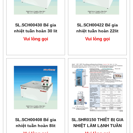
SL.SCH00430 Bể gia
SL.SCH00422 Bể gia
nhiệt tuần hoàn 30 lit
nhiệt tuần hoàn 22lit
Scilab
Scilab
Vui lòng gọi
Vui lòng gọi
SL.SCH00408 Bể gia
SL.SHR0150 ​​​​​​​THIẾT BỊ GIA
nhiệt tuần hoàn 8lit
NHIỆT LÀM LẠNH TUẦN
HOÀN CHÍNH XÁC