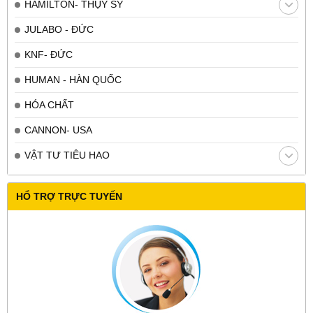
HAMILTON- THỤY SỸ
JULABO - ĐỨC
KNF- ĐỨC
HUMAN - HÀN QUỐC
HÓA CHẤT
CANNON- USA
VẬT TƯ TIÊU HAO
HỔ TRỢ TRỰC TUYẾN