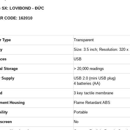
 SX: LOVIBOND - ĐỨC
R CODE: 162010
r Type
Transparent
ay
Size: 3.5 inch; Resolution: 320 x 
aces
USB
al Storage
> 20,000 readings
 Supply
USB 2.0 (mini USB plug)
4 batteries (AA)
ad
3 key tactile membrane
ument Housing
Flame Retardant ABS
ility
Portable
screen
No