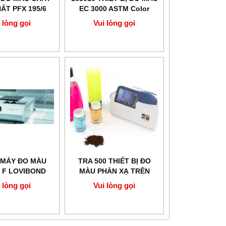
ẤT PFX 195/6
EC 3000 ASTM Color
LOVIBOND
 lòng gọi
Vui lòng gọi
 MÁY ĐO MÀU
TRA 500 THIẾT BỊ ĐO
 F LOVIBOND
MÀU PHẢN XẠ TRÊN
MẪU HẠT LOVIBOND
 lòng gọi
Vui lòng gọi
ANH