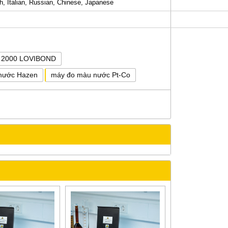
, Italian, Russian, Chinese, Japanese
 2000 LOVIBOND
 nước Hazen
máy đo màu nước Pt-Co
 không
DUNG DỊCH CHUẨN ĐỘ DẪN
BỘ TEST KIT Coliform/ E.
LA
ĐIỆN HAMILTON
Coli
Vui lòng gọi
Vui lòng gọi