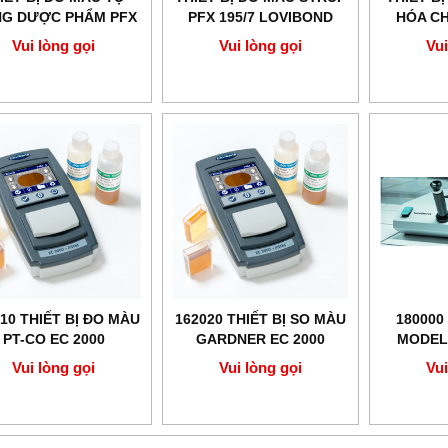
G DƯỢC PHẨM PFX
PFX 195/7 LOVIBOND
HÓA CH
195/5 LOVIBOND
Vui lòng gọi
Vui lòng gọi
Vui
10 THIẾT BỊ ĐO MÀU
162020 THIẾT BỊ SO MÀU
180000
PT-CO EC 2000
GARDNER EC 2000
MODEL
LOVIBOND
LOVIBOND
Vui lòng gọi
Vui lòng gọi
Vui