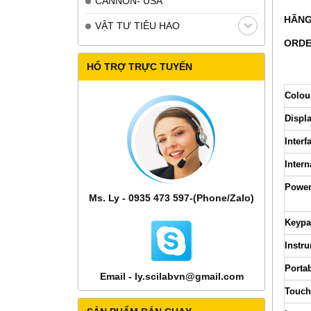
CANNON- USA
HÃNG
VẬT TƯ TIÊU HAO
ORDE
HỔ TRỢ TRỰC TUYẾN
Colou
Displ
Interf
Intern
Power
Ms. Ly - 0935 473 597-(Phone/Zalo)
Keyp
Instr
Portab
Email - ly.scilabvn@gmail.com
Touch