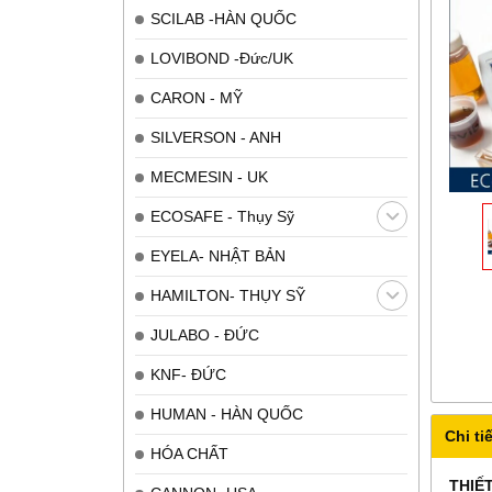
SCILAB -HÀN QUỐC
LOVIBOND -Đức/UK
CARON - MỸ
SILVERSON - ANH
MECMESIN - UK
ECOSAFE - Thụy Sỹ
EYELA- NHẬT BẢN
HAMILTON- THỤY SỸ
JULABO - ĐỨC
KNF- ĐỨC
HUMAN - HÀN QUỐC
Chi tiế
HÓA CHẤT
THIẾ