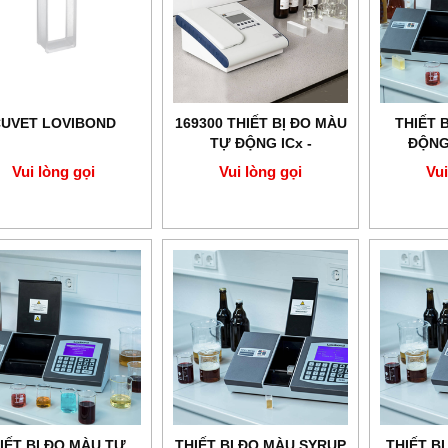
UVET LOVIBOND
169300 THIẾT BỊ ĐO MÀU
THIẾT 
TỰ ĐỘNG ICx -
ĐỘNG 
LOVIBOND
LOVIBO
Vui lòng gọi
Vui lòng gọi
Vui
li
IẾT BỊ ĐO MÀU TỰ
THIẾT BỊ ĐO MÀU SYRUP
THIẾT B