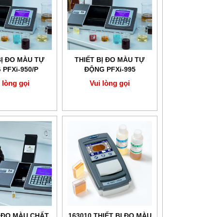
BỊ ĐO MÀU TỰ
THIẾT BỊ ĐO MÀU TỰ
PFXi-950/P
ĐỘNG PFXi-995
ND cho nhiên
LOVIBOND
 lòng gọi
Vui lòng gọi
ệu và sáp
Ị ĐO MÀU CHẤT
163010 THIẾT BỊ ĐO MÀU