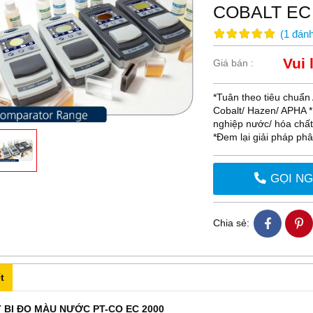
COBALT EC
(
1
đánh
Vui 
Giá bán :
*Tuân theo tiêu chuẩ
Cobalt/ Hazen/ APHA 
nghiệp nước/ hóa chấ
*Đem lại giải pháp ph
GỌI N
Chia sẻ:
t
T BỊ ĐO MÀU NƯỚC PT-CO EC 2000