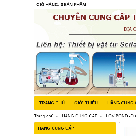
GIỎ HÀNG
:
0
SẢN PHẨM
TRANG CHỦ
GIỚI THIỆU
HÃNG CUNG 
Trang chủ
HÃNG CUNG CẤP
LOVIBOND -Đứ
HÃNG CUNG CẤP