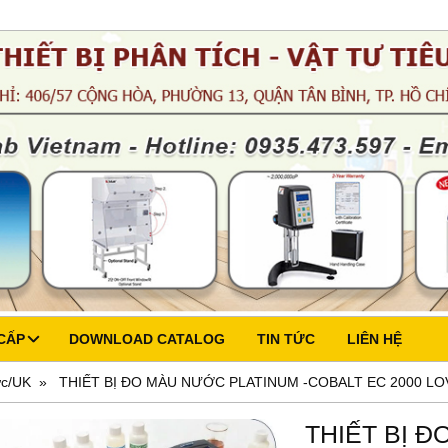
CẤP
DOWNLOAD CATALOG
TIN TỨC
LIÊN HỆ
c/UK
THIẾT BỊ ĐO MÀU NƯỚC PLATINUM -COBALT EC 2000 L
THIẾT BỊ Đ