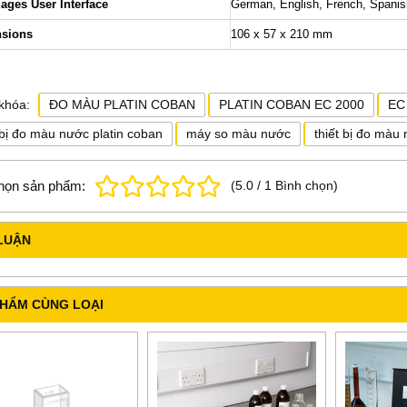
ages User Interface
German, English, French, Spanish
sions
106 x 57 x 210 mm
khóa:
ĐO MÀU PLATIN COBAN
PLATIN COBAN EC 2000
EC
 bị đo màu nước platin coban
máy so màu nước
thiết bị đo màu
họn sản phẩm:
(
5.0
/
1
Bình chọn
)
 KHÔNG VOS-
Aspirator A-1000S EYELA
Thiết bị cô quay chân
LUẬN
EYELA
N-1300V-WB EYE
ng gọi
Vui lòng gọi
Vui lòng gọi
PHẨM CÙNG LOẠI